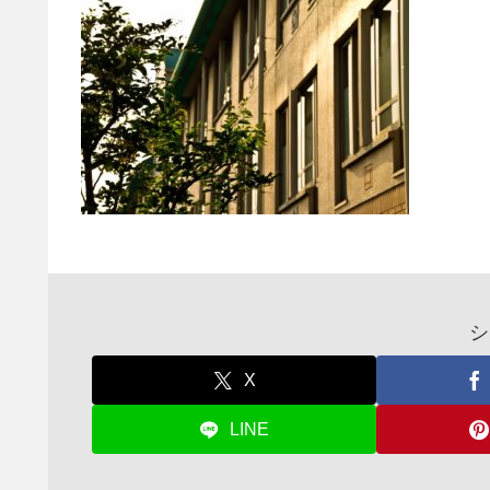
シ
X
LINE