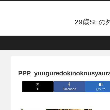
29歳SE
PPP_yuuguredokinokousyaur
X
Facebook
はてブ