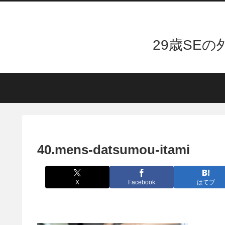
29歳SE
40.mens-datsumou-itami
X
Facebook
はてブ