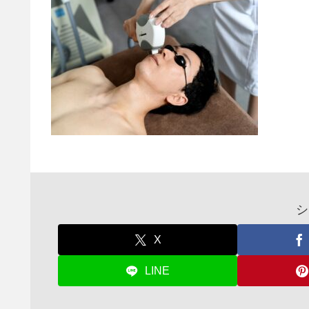
シ
X
LINE