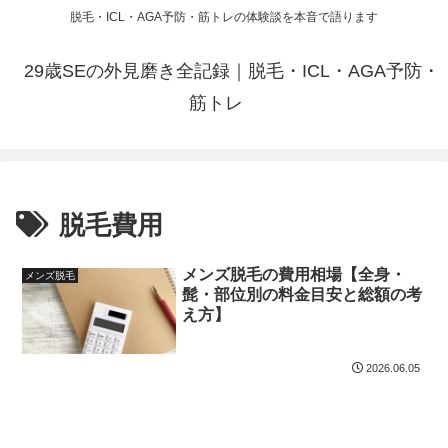
脱毛・ICL・AGA予防・筋トレの体験談を本音で語ります
29歳SEの外見磨き全記録｜脱毛・ICL・AGA予防・
筋トレ
脱毛費用
メンズ脱毛の費用相場【全身・
メンズ脱毛
髭・部位別の料金目安と総額の考
え方】
2026.06.05