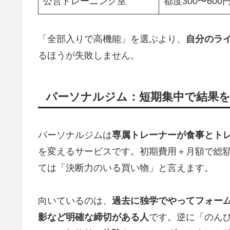
公営トレーニング室
都度300〜600
「全部入りで高機能」を選ぶより、
自分のラ
るほうが失敗しません。
パーソナルジム：短期集中で結果
パーソナルジムは
専属トレーナーが食事とト
を変えるサービスです。初期費用＋月額で総額
ては「決断力のいる買い物」と言えます。
向いているのは、
過去に独学でやってフォー
影など明確な締切がある人
です。逆に「のん