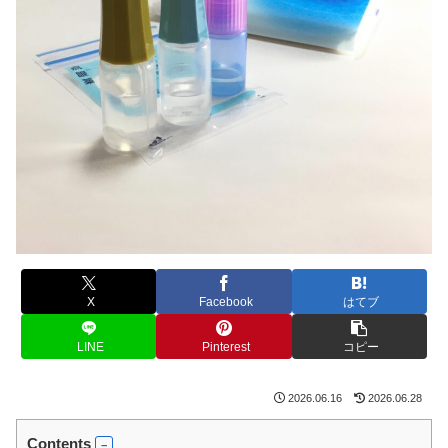
X
Facebook
はてブ
LINE
Pinterest
コピー
2026.06.16
2026.06.28
Contents