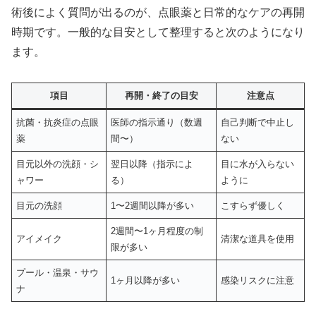
術後によく質問が出るのが、点眼薬と日常的なケアの再開
時期です。一般的な目安として整理すると次のようになり
ます。
項目
再開・終了の目安
注意点
抗菌・抗炎症の点眼
医師の指示通り（数週
自己判断で中止し
薬
間〜）
ない
目元以外の洗顔・シ
翌日以降（指示によ
目に水が入らない
ャワー
る）
ように
目元の洗顔
1〜2週間以降が多い
こすらず優しく
2週間〜1ヶ月程度の制
アイメイク
清潔な道具を使用
限が多い
プール・温泉・サウ
1ヶ月以降が多い
感染リスクに注意
ナ