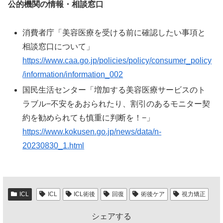
公的機関の情報・相談窓口
消費者庁「美容医療を受ける前に確認したい事項と
相談窓口について」
https://www.caa.go.jp/policies/policy/consumer_policy
/information/information_002
国民生活センター「増加する美容医療サービスのト
ラブル−不安をあおられたり、割引のあるモニター契
約を勧められても慎重に判断を！−」
https://www.kokusen.go.jp/news/data/n-
20230830_1.html
ICL
ICL
ICL術後
回復
術後ケア
視力矯正
シェアする