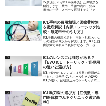
29歳現役SEがICL手術を受けた体験談を
解説します。費用・手術の流れ・痛み・
術後の生活・スポーツ再開までをリアル
にお伝えします。これからICLを検討して
いる方の参考になれば嬉しいです。
ICL手術の費用相場と医療費控除
ICL
を徹底解説【内訳・レーシック比
較・確定申告のやり方】
ICL手術の費用相場を、両眼・乱視ありな
しの目安や内訳から解説します。ICLは自
由診療で全額自己負担になる一方、視力
を回復させる手術として医療費控除の対
象になります。控除の仕組みと還付額の
考え方、確定申告のやり方、レーシック
ICLのレンズには種類がある？
ICL
との費用の違いまで、国税庁の公的情報
【EVO ICL・トーリック・乱視用
をもとに社会人男性向けにまとめます。
の違いと選び方】
ICLで使われるレンズには複数の種類があ
ります。従来型ICLとホール付きのEVO
ICLの違い、乱視矯正用のトーリックICL
の特徴、度数範囲やサイズの選び方、種
類による費用の違いまで、ICL検討者が知
っておきたいレンズの基礎知識を、公的
ICL執刀医の選び方【症例数・専
ICL
機関の情報をもとに中立的に整理しま
門医資格でみるクリニック選定基
す。
準】