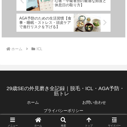
心者・中級者別の最適な頻度と
休息日の取り方】
AGA予防のための生活習慣【食
事・睡眠・ストレス・頭皮ケア
で進行リスクを下げる】
ホーム
ICL
29歳SEの外見磨き全記録｜脱毛・ICL・AGA予防・
筋トレ
ホーム
お問い合わせ
プライバシーポリシー
© 2026 29歳SEの外見磨き全記録｜脱毛・ICL・AGA予防・筋トレ.
メニュー
ホーム
検索
トップ
サイドバー