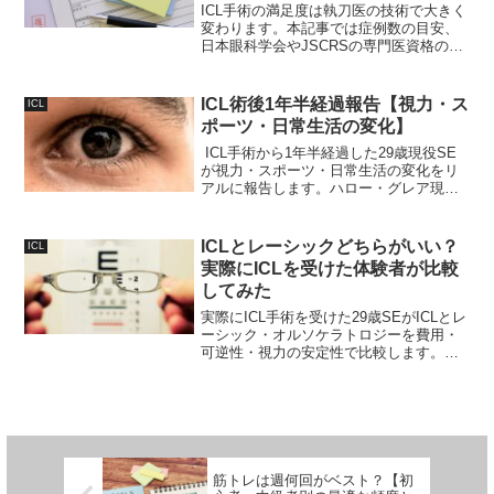
ICL手術の満足度は執刀医の技術で大きく
変わります。本記事では症例数の目安、
日本眼科学会やJSCRSの専門医資格の見
分け方、初回カウンセリングで必ず確認
すべき質問リストまで、後悔しないため
の執刀医選定基準を体験談を交えてわか
ICL術後1年半経過報告【視力・ス
ICL
りやすく解説します。
ポーツ・日常生活の変化】
ICL手術から1年半経過した29歳現役SE
が視力・スポーツ・日常生活の変化をリ
アルに報告します。ハロー・グレア現象
のその後やコンタクト代との比較も解説
します。
ICLとレーシックどちらがいい？
ICL
実際にICLを受けた体験者が比較
してみた
実際にICL手術を受けた29歳SEがICLとレ
ーシック・オルソケラトロジーを費用・
可逆性・視力の安定性で比較します。各
手術のメリット・デメリットも正直にお
伝えします。
筋トレは週何回がベスト？【初