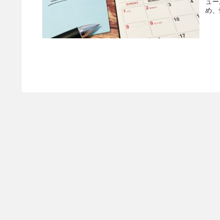
ュー
め、
関係