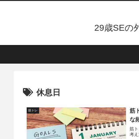
29歳SE
休息日
筋
筋トレ
な
筋ト
考え